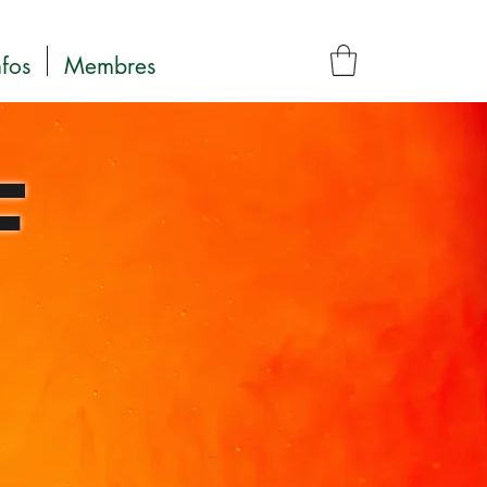
nfos
Membres
F