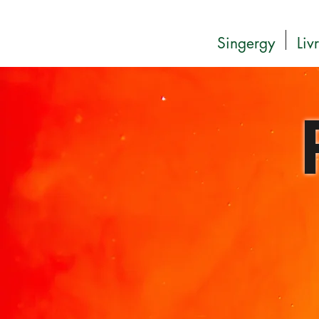
Singergy
Liv