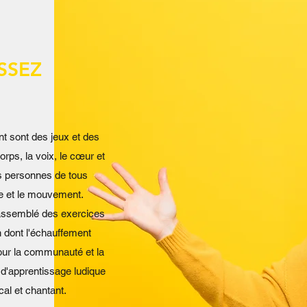
SSEZ
t sont des jeux et des
orps, la voix, le cœur et
es personnes de tous
ue et le mouvement.
rassemblé des exercices
n dont l'échauffement
pour la communauté et la
 d'apprentissage ludique
al et chantant.