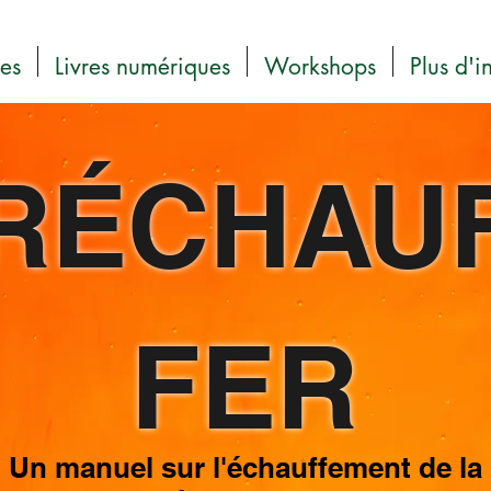
res
Livres numériques
Workshops
Plus d'i
RÉCHAU
FER
Un manuel sur l'échauffement de la