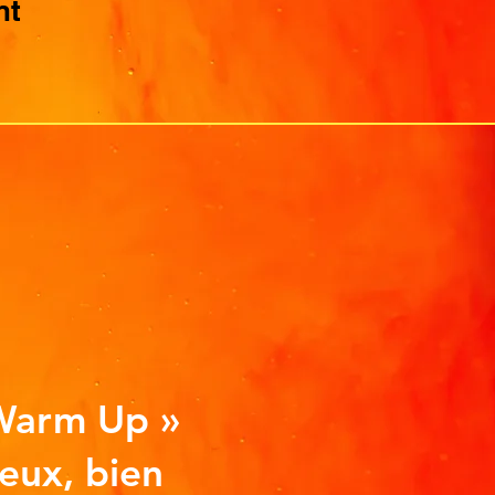
nt
 Warm Up »
ieux, bien