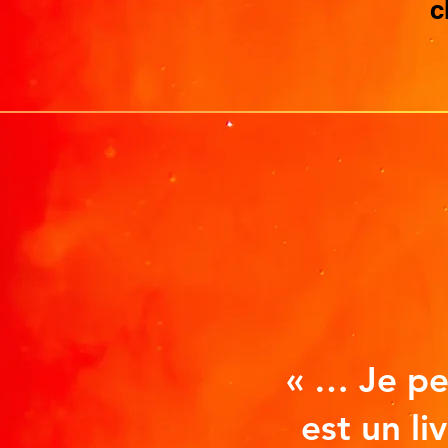
c
« … Je pe
est un li