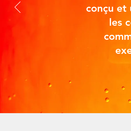
conçu et u
les 
comm
exe