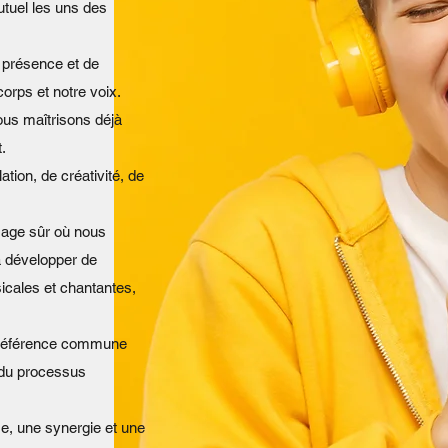
tuel les uns des
e présence et de
corps et notre voix.
ous maîtrisons déjà
.
ion, de créativité, de
sage sûr où nous
à développer de
cales et chantantes,
de référence commune
 du processus
e, une synergie et une