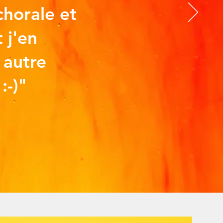
 chorale et
 j'en
autre
:-)"