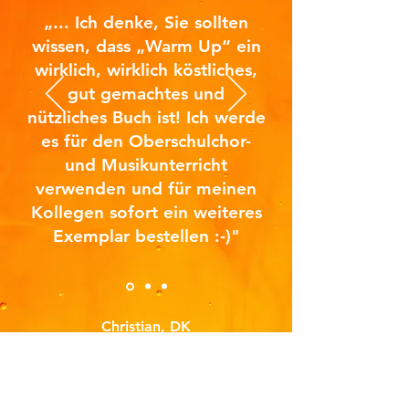
„... Ich denke, Sie sollten
wissen, dass „Warm Up“ ein
wirklich, wirklich köstliches,
gut gemachtes und
nützliches Buch ist! Ich werde
es für den Oberschulchor-
und Musikunterricht
verwenden und für meinen
Kollegen sofort ein weiteres
Exemplar bestellen :-)"
Christian, DK